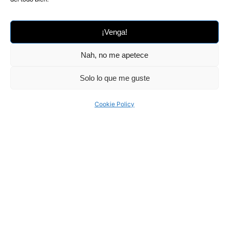
producto pensado para expositores y visitantes de
la feria, y, más en general, para todos los
operadores del sector, con el objetivo de analizar
¡Venga!
los flujos comerciales, identificar las tendencias del
mercado y ofrecer datos actualizados y detallados
Nah, no me apetece
que ayuden a orientar las estrategias de venta y
Solo lo que me guste
compra.
Cookie Policy
Client
Pomona Keepers