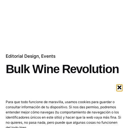
Editorial Design
Events
Bulk Wine Revolution
Con motivo del WBWE (World Bulk Wine
Exhibition), la principal feria internacional dedicada
al comercio de vino a granel y a los profesionales
Para que todo funcione de maravilla, usamos cookies para guardar o
del sector enológico, Pomona Keepers me encargó
consultar información de tu dispositivo. Si nos das permiso, podremos
entender mejor cómo navegas (tu comportamiento de navegación o los
la realización del informe sobre la evolución de la
identificadores únicos en este sitio) y hacer que la web vaya más fina. Si
importación y exportación de vino. Se trata de un
no quieres, no pasa nada, pero puede que algunas cosas no funcionen
del todo bien.