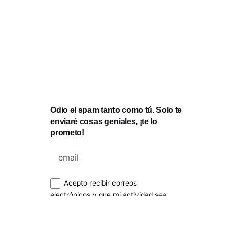
Odio el spam tanto como tú. Solo te
enviaré cosas geniales, ¡te lo
prometo!
Acepto recibir correos
electrónicos y que mi actividad sea
rastreada para mejorar mi experiencia.