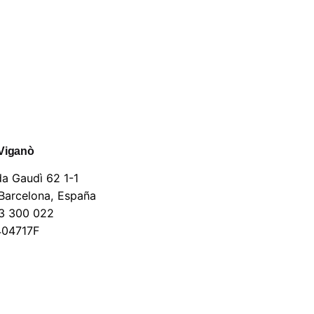
Viganò
a Gaudì 62 1-1
Barcelona, España
3 300 022
404717F