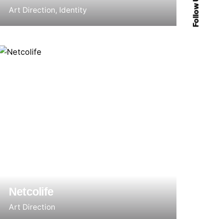
Follow Us
Art Direction
Identity
Netcolife
Art Direction