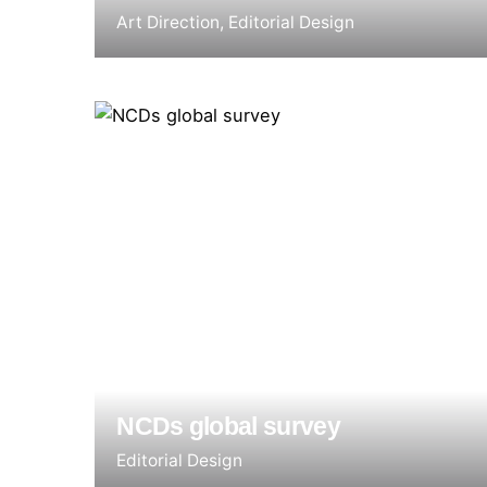
Art Direction
Editorial Design
NCDs global survey
Editorial Design