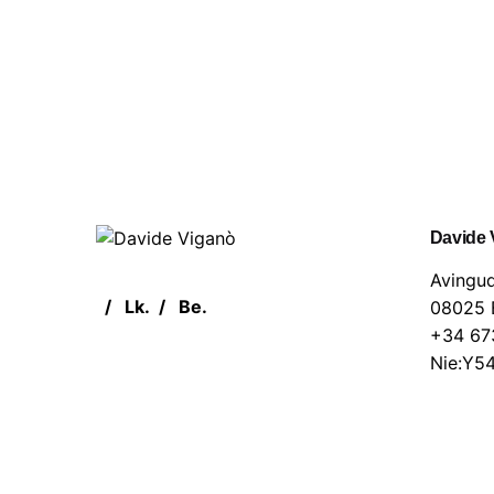
Loading
Davide 
Avingud
/
Lk.
/
Be.
08025 
+34 67
Nie:Y5