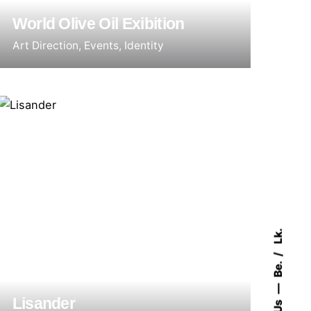
World Olive Oil Exibition
Art Direction
Events
Identity
Lk.
Be.
Lisander